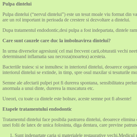
Pulpa dintelui
Pulpa dintelui (“nervul dintelui”) este un tesut moale viu format din vas
are un rol important in perioada de crestere si dezvoltare a dintelui.
Dupa tratamentul endodontic,desi pulpa a fost indepartata, dintele rama
Care sunt cauzele care duc la imbolnavirea dintelui?
In urma diverselor agresiuni( cel mai frecvent carii,obturatii vechi neet
determinand inflamatia sau necroza(moartea) acesteia.
Bacteriile traiesc si se inmultesc in interiorul dintelui, deoarece organi
interiorul dintelui se extinde, in timp, spre osul maxilar si tesuturile mo
Semne ale afectarii pulpei pot fi durerea spontana, sensibilitatea prelun
anormala a unui dinte, durerea la muscatura etc.
Uneori, cu toate ca dintele este bolnav, aceste semne pot fi absente!
Etapele tratamentului endodontic
Tratamentul dintelui face posibila pastrarea dintelui, deoarece elimina d
unei folii de latex de unica folosinta, diga dentara, care previne patrun
Sunt indepartate caria si materialele restaurative vechi.Medicul re