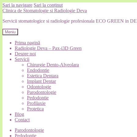
Sari la navigare
Sari la conținut
Clinica de Stomatologie si Radiologie Deva
Servicii stomatologice si radiologie profesionala ECO GREEN 
Meniu
Prima pagină
Radiologie Deva – Pax-i3D Green
Despre noi
Servicii
Chirurgie Dento-Alveolara
Endodontie
Estetica Dentara
Implant Dentar
Odontologie
Parodontologie
Pedodontie
Profilaxie
Protetica
Blog
Contact
Parodontologie
Pedodontie