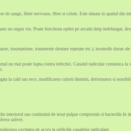
e de sange, filete nervoase, fibre si celule. Este situata in spatiul din i
ne un organ viu. Poate functiona optim pe arcada timp indelungat, deoare
anse, traumatisme, tratamente dentare repetate etc.), tesuturile durae ale 
smul nu mai poate lupta contra infectiei. Canalul radicular comunica la varf
i.
gita la cald sau rece, modificarea culorii dintelui, deformarea si sensibili
in interiorul sau continutul de tesut pulpar compromis si bacteriile.In ti
derea salivei.
alizeaza cavitatea de acces la orificiile canalelor radiculare.