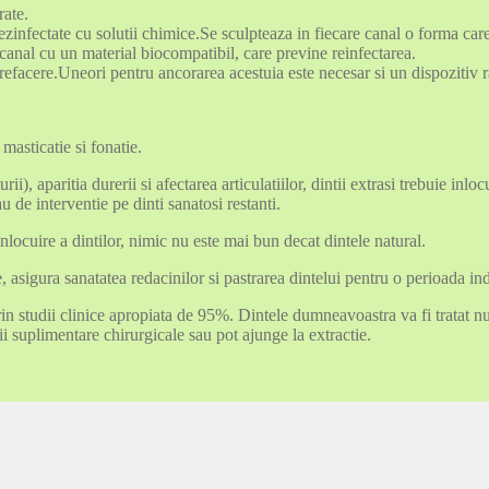
rate.
dezinfectate cu solutii chimice.Se sculpteaza in fiecare canal o forma care
anal cu un material biocompatibil, care previne reinfectarea.
refacere.Uneori pentru ancorarea acestuia este necesar si un dispozitiv ra
asticatie si fonatie.
), aparitia durerii si afectarea articulatiilor, dintii extrasi trebuie inlo
de interventie pe dinti sanatosi restanti.
nlocuire a dintilor, nimic nu este mai bun decat dintele natural.
, asigura sanatatea redacinilor si pastrarea dintelui pentru o perioada ind
rin studii clinice apropiata de 95%. Dintele dumneavoastra va fi tratat n
ii suplimentare chirurgicale sau pot ajunge la extractie.