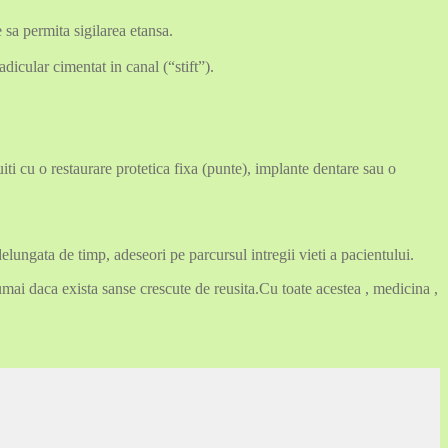
 sa permita sigilarea etansa.
dicular cimentat in canal (“stift”).
cuiti cu o restaurare protetica fixa (punte), implante dentare sau o
elungata de timp, adeseori pe parcursul intregii vieti a pacientului.
umai daca exista sanse crescute de reusita.Cu toate acestea , medicina ,