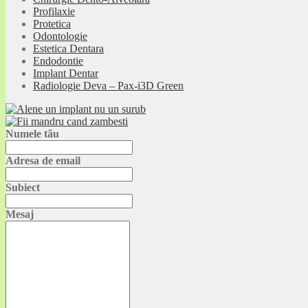
Profilaxie
Protetica
Odontologie
Estetica Dentara
Endodontie
Implant Dentar
Radiologie Deva – Pax-i3D Green
Numele tău
Adresa de email
Subiect
Mesaj