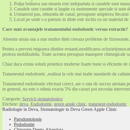
Pulpa bolnava sau moarta este indepartata si canalele sunt masu
Canalele sunt curatite si largite cu instrumente speciale si sunt 
Urmatorul pas, obturatia de canal, presupune umplerea fiecarui c
Locul pe unde s-a patruns in dinte este inchis cu un material de 
Care sunt avantajele tratamentului endodontic versus extractie?
Absenta unuia sau a mai multor dinti creeaza probleme de fizionomie, m
Pentru a preveni migrarea dintilor restanti,modificarea ocluziei(muscaturii
proteza mobilizabila. Toate acestea presupun manopere chirurgicale sau 
Chiar daca exista solutii protetice moderne foarte bune si eficiente de i
Tratamentul endodontic ,realizat la cele mai inalte standarde de calitate
Tratamentul endodontic efectuat corect, are o rata de succes atestata p
in general, nu este o stiinta exacta 5% din cazuri pot necesita intervent
Categorie:
Servicii stomatologice
Etichete:
deva
,
Endodontie
,
green apple clinic
,
tratament endodontic
Radiologie in Deva, Stomatologie in Deva Green Apple Clinic
Parodontologie
Pedodontie
Chirurgie Dento-Alveolara