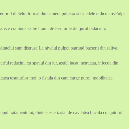
nteriorul dintelui,format din camera pulpara si canalele radiculare.Pulpa
ce continua sa fie hranit de tesuturile din jurul radacinii.
dintelui sunt distruse.La nivelul pulpei patrund bacterii din saliva,
ul radacinii cu spatiul din jur, astfel incat, netratata, infectia din
tatea tesuturilor moi, o fistula din care curge puroi, mobilitatea
mpul tratamentului, dintele este izolat de cavitatea bucala cu ajutorul