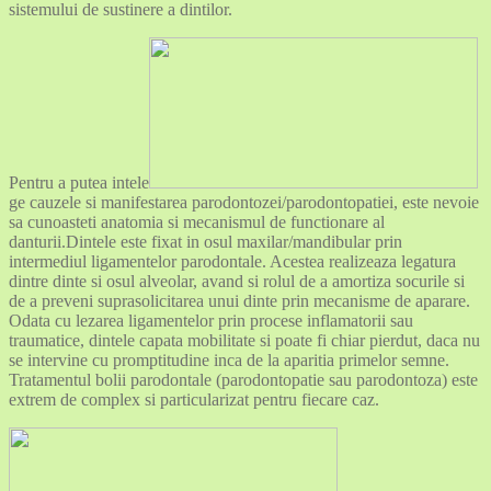
sistemului de sustinere a dintilor.
Pentru a putea intele
ge cauzele si manifestarea parodontozei/parodontopatiei, este nevoie
sa cunoasteti anatomia si mecanismul de functionare al
danturii.Dintele este fixat in osul maxilar/mandibular prin
intermediul ligamentelor parodontale. Acestea realizeaza legatura
dintre dinte si osul alveolar, avand si rolul de a amortiza socurile si
de a preveni suprasolicitarea unui dinte prin mecanisme de aparare.
Odata cu lezarea ligamentelor prin procese inflamatorii sau
traumatice, dintele capata mobilitate si poate fi chiar pierdut, daca nu
se intervine cu promptitudine inca de la aparitia primelor semne.
Tratamentul bolii parodontale (parodontopatie sau parodontoza) este
extrem de complex si particularizat pentru fiecare caz.