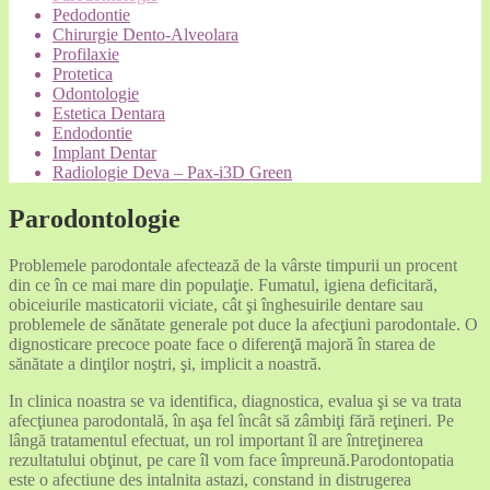
Pedodontie
Chirurgie Dento-Alveolara
Profilaxie
Protetica
Odontologie
Estetica Dentara
Endodontie
Implant Dentar
Radiologie Deva – Pax-i3D Green
Parodontologie
Problemele parodontale afectează de la vârste timpurii un procent
din ce în ce mai mare din populaţie. Fumatul, igiena deficitară,
obiceiurile masticatorii viciate, cât şi înghesuirile dentare sau
problemele de sănătate generale pot duce la afecţiuni parodontale. O
dignosticare precoce poate face o diferenţă majoră în starea de
sănătate a dinţilor noştri, şi, implicit a noastră.
In clinica noastra se va identifica, diagnostica, evalua şi se va trata
afecţiunea parodontală, în aşa fel încât să zâmbiţi fără reţineri. Pe
lângă tratamentul efectuat, un rol important îl are întreţinerea
rezultatului obţinut, pe care îl vom face împreună.Parodontopatia
este o afectiune des intalnita astazi, constand in distrugerea