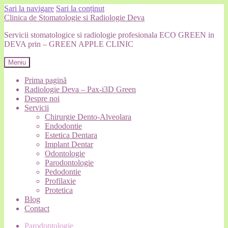
Sari la navigare
Sari la conținut
Clinica de Stomatologie si Radiologie Deva
Servicii stomatologice si radiologie profesionala ECO GREEN in
DEVA prin – GREEN APPLE CLINIC
Meniu
Prima pagină
Radiologie Deva – Pax-i3D Green
Despre noi
Servicii
Chirurgie Dento-Alveolara
Endodontie
Estetica Dentara
Implant Dentar
Odontologie
Parodontologie
Pedodontie
Profilaxie
Protetica
Blog
Contact
Parodontologie