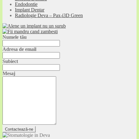
Endodontie
Implant Dentar
Radiologie Deva – Pax-i3D Green
Numele tău
Adresa de email
Subiect
Mesaj
Contactează-ne