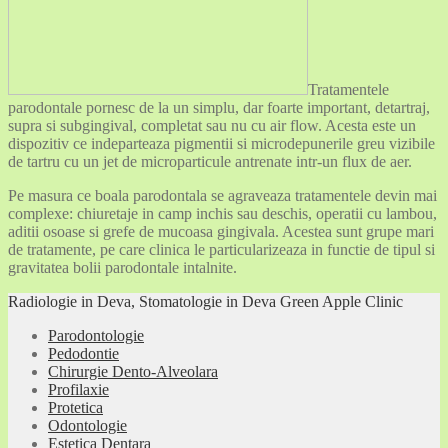
Tratamentele
parodontale pornesc de la un simplu, dar foarte important, detartraj,
supra si subgingival, completat sau nu cu air flow. Acesta este un
dispozitiv ce indeparteaza pigmentii si microdepunerile greu vizibile
de tartru cu un jet de microparticule antrenate intr-un flux de aer.
Pe masura ce boala parodontala se agraveaza tratamentele devin mai
complexe: chiuretaje in camp inchis sau deschis, operatii cu lambou,
aditii osoase si grefe de mucoasa gingivala. Acestea sunt grupe mari
de tratamente, pe care clinica le particularizeaza in functie de tipul si
gravitatea bolii parodontale intalnite.
Radiologie in Deva, Stomatologie in Deva Green Apple Clinic
Parodontologie
Pedodontie
Chirurgie Dento-Alveolara
Profilaxie
Protetica
Odontologie
Estetica Dentara